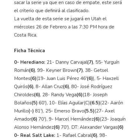
sacar la serie ya que en caso de empate, este será
el criterio que definirá al clasificado.
La vuelta de esta serie se jugará en Utah el
miércoles 26 de Febrero a las 7:30 PM hora de
Costa Rica.
Ficha Técnica
0- Herediano:
21- Danny Carvajal
(7)
, 55- Yurguín
Román
(6)
, 99- Keyner Brown
(7)
, 38- Getsel
Montes
(6)
(19- Juan Luis Pérez 46'
(6)
), 5- Haxzell
Quirós
(6)
, 8- Allan Cruz
(6)
, 80- José Rodríguez
Chiroldes
(6)
, 28- Randy Vega
(6)
(18- Joseph
Bolaños
(5)
60'), 10- Elías Aguilar(C)
(6.5)
(22- Aarón
Murillo
(-)
81'), 25- Emerso Bravo
(5.5)
(27- Axel
Amador
(6)
70'), 9- Marcel Hernández
(6)
(23- Joaquín
Alonso Hernández
(6)
70'). DT: Alexander Vargas
(6)
0- Real Salt Lake:
1- Rafael Cabral
(6)
, 98-