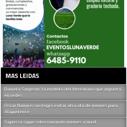
MAS LEIDAS
Daniela Simpson: la modelo del Herediano que impacta
en redes
Óscar Ramírez no logró evitar otra ola de memes para
Alajuelense
Saprissa sigue coleccionando memes a nivel