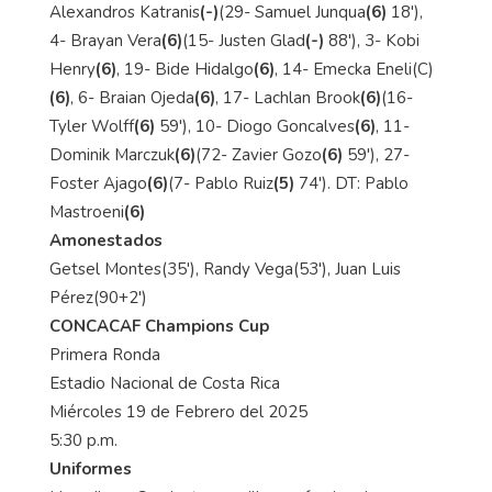
Alexandros Katranis
(-)
(29- Samuel Junqua
(6)
18'),
4- Brayan Vera
(6)
(15- Justen Glad
(-)
88'), 3- Kobi
Henry
(6)
, 19- Bide Hidalgo
(6)
, 14- Emecka Eneli(C)
(6)
, 6- Braian Ojeda
(6)
, 17- Lachlan Brook
(6)
(16-
Tyler Wolff
(6)
59'), 10- Diogo Goncalves
(6)
, 11-
Dominik Marczuk
(6)
(72- Zavier Gozo
(6)
59'), 27-
Foster Ajago
(6)
(7- Pablo Ruiz
(5)
74'). DT: Pablo
Mastroeni
(6)
Amonestados
Getsel Montes(35'), Randy Vega(53'), Juan Luis
Pérez(90+2')
CONCACAF Champions Cup
Primera Ronda
Estadio Nacional de Costa Rica
Miércoles 19 de Febrero del 2025
5:30 p.m.
Uniformes