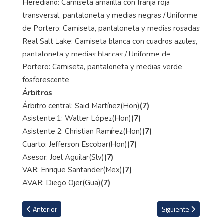
Herediano: Camiseta amarilla con franja roja
transversal, pantaloneta y medias negras / Uniforme
de Portero: Camiseta, pantaloneta y medias rosadas
Real Salt Lake: Camiseta blanca con cuadros azules,
pantaloneta y medias blancas / Uniforme de
Portero: Camiseta, pantaloneta y medias verde
fosforescente
Árbitros
Árbitro central: Said Martínez(Hon)
(7)
Asistente 1: Walter López(Hon)
(7)
Asistente 2: Christian Ramírez(Hon)
(7)
Cuarto: Jefferson Escobar(Hon)
(7)
Asesor: Joel Aguilar(Slv)
(7)
VAR: Enrique Santander(Mex)
(7)
AVAR: Diego Ojer(Gua)
(7)
Artículo anterior: Anuncian fecha en la que los audios del VAR volve
Artículo siguiente: 
Anterior
Siguiente