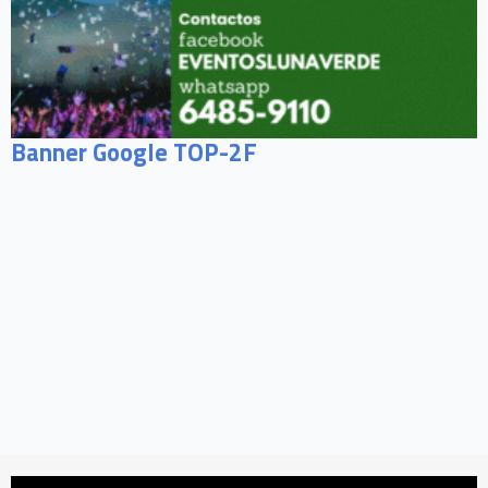
Banner Google TOP-2F