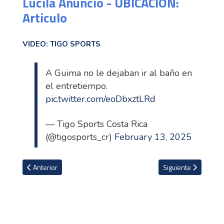
Lucila Anuncio - UBICACION:
Articulo
VIDEO: TIGO SPORTS
A Guima no le dejaban ir al baño en
el entretiempo.
pic.twitter.com/eoDbxztLRd
— Tigo Sports Costa Rica
(@tigosports_cr)
February 13, 2025
Artículo anterior: Experimentado árbitro dirigirá duelo entre Carta
Artículo siguiente: 
Anterior
Siguiente