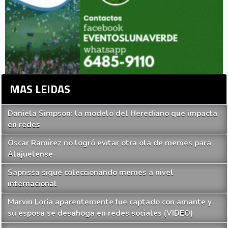
MAS LEIDAS
Daniela Simpson: la modelo del Herediano que impacta
en redes
Óscar Ramírez no logró evitar otra ola de memes para
Alajuelense
Saprissa sigue coleccionando memes a nivel
internacional
Marvin Loría aparentemente fue captado con amante y
su esposa se desahoga en redes sociales (VIDEO)