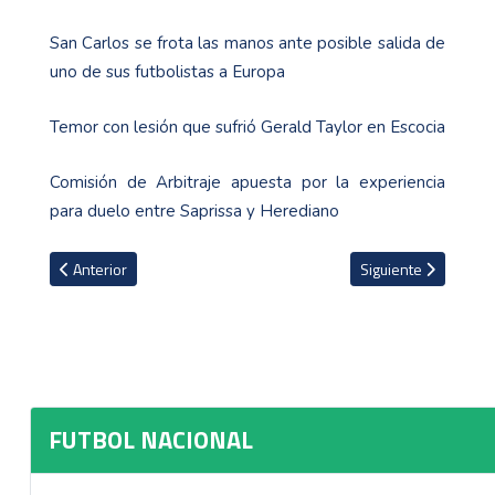
San Carlos se frota las manos ante posible salida de
uno de sus futbolistas a Europa
Temor con lesión que sufrió Gerald Taylor en Escocia
Comisión de Arbitraje apuesta por la experiencia
para duelo entre Saprissa y Herediano
Artículo anterior: El cuestionamiento de David Faitelson en el que d
Artículo siguiente: 
Anterior
Siguiente
FUTBOL NACIONAL