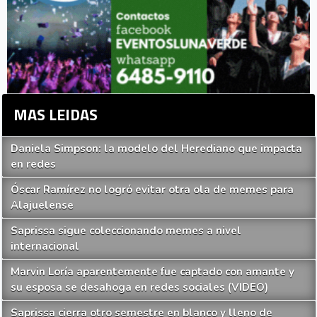
MAS LEIDAS
Daniela Simpson: la modelo del Herediano que impacta
en redes
Óscar Ramírez no logró evitar otra ola de memes para
Alajuelense
Saprissa sigue coleccionando memes a nivel
internacional
Marvin Loría aparentemente fue captado con amante y
su esposa se desahoga en redes sociales (VIDEO)
Saprissa cierra otro semestre en blanco y lleno de