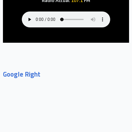
Radio Actual
107.1
FM
Google Right