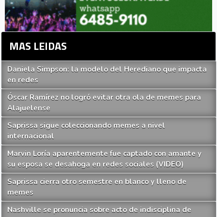
MAS LEIDAS
Daniela Simpson: la modelo del Herediano que impacta
en redes
Óscar Ramírez no logró evitar otra ola de memes para
Alajuelense
Saprissa sigue coleccionando memes a nivel
internacional
Marvin Loría aparentemente fue captado con amante y
su esposa se desahoga en redes sociales (VIDEO)
Saprissa cierra otro semestre en blanco y lleno de
memes
Nashville se pronuncia sobre acto de indisciplina de