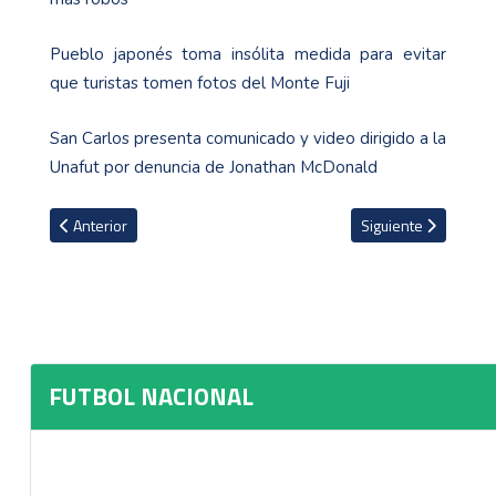
Pueblo japonés toma insólita medida para evitar
que turistas tomen fotos del Monte Fuji
San Carlos presenta comunicado y video dirigido a la
Unafut por denuncia de Jonathan McDonald
Artículo anterior: Alajuelense solicita la suspensión del juego ant
Artículo siguiente: 
Anterior
Siguiente
FUTBOL NACIONAL