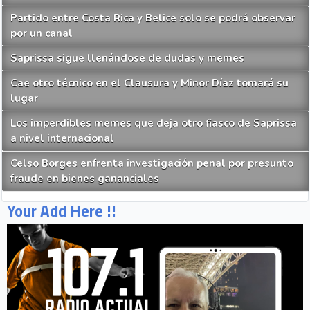
Partido entre Costa Rica y Belice solo se podrá observar
por un canal
Saprissa sigue llenándose de dudas y memes
Cae otro técnico en el Clausura y Minor Díaz tomará su
lugar
Los imperdibles memes que deja otro fiasco de Saprissa
a nivel internacional
Celso Borges enfrenta investigación penal por presunto
fraude en bienes gananciales
Your Add Here !!