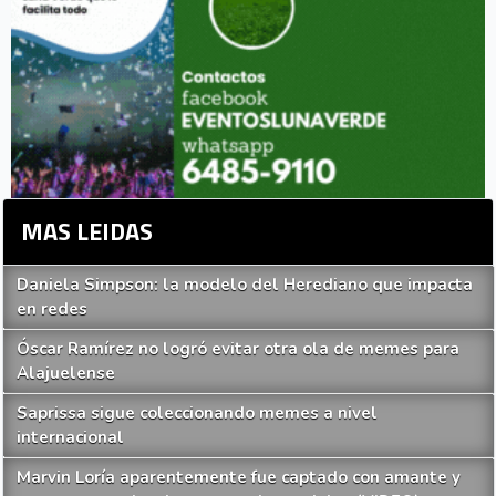
MAS LEIDAS
Daniela Simpson: la modelo del Herediano que impacta
en redes
Óscar Ramírez no logró evitar otra ola de memes para
Alajuelense
Saprissa sigue coleccionando memes a nivel
internacional
Marvin Loría aparentemente fue captado con amante y