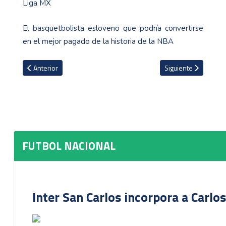
Liga MX
El basquetbolista esloveno que podría convertirse
en el mejor pagado de la historia de la NBA
Artículo anterior: Definido al árbitro del juego de reprogramación
Artículo siguiente: 
Anterior
Siguiente
FUTBOL NACIONAL
Inter San Carlos incorpora a Carlo