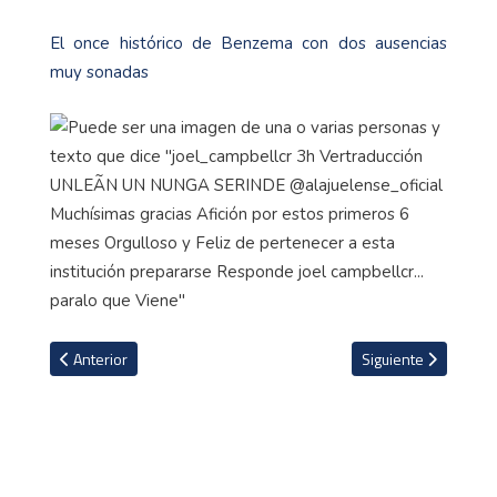
El once histórico de Benzema con dos ausencias
muy sonadas
Artículo anterior: Celso Borges: "Salir aplaudidos por nuestra afic
Artículo siguiente: 
Anterior
Siguiente