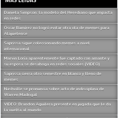
Daniela Simpson: la modelo del Herediano que impacta
en redes
Óscar Ramírez no logró evitar otra ola de memes para
Alajuelense
Saprissa sigue coleccionando memes a nivel
internacional
Marvin Loría aparentemente fue captado con amante y
su esposa se desahoga en redes sociales (VIDEO)
Saprissa cierra otro semestre en blanco y lleno de
memes
Nashville se pronuncia sobre acto de indisciplina de
Warren Madrigal
VIDEO: Brandon Aguilera presente en jugada que le da
la vuelta al mundo