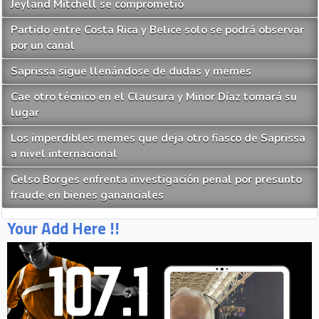
Jeyland Mitchell se comprometió
Partido entre Costa Rica y Belice solo se podrá observar
por un canal
Saprissa sigue llenándose de dudas y memes
Cae otro técnico en el Clausura y Minor Díaz tomará su
lugar
Los imperdibles memes que deja otro fiasco de Saprissa
a nivel internacional
Celso Borges enfrenta investigación penal por presunto
fraude en bienes gananciales
Your Add Here !!