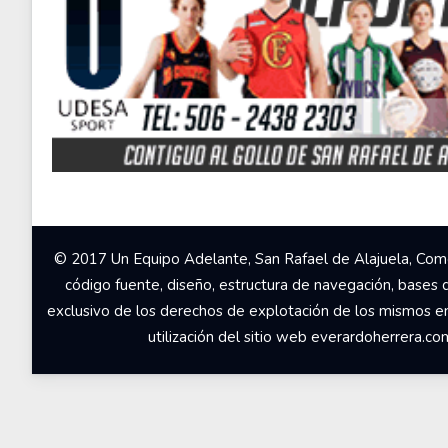
© 2017 Un Equipo Adelante, San Rafael de Alajuela, Come
código fuente, diseño, estructura de navegación, bases 
exclusivo de los derechos de explotación de los mismos en c
utilización del sitio web everardoherrera.c