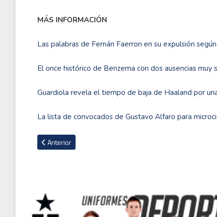
MÁS INFORMACIÓN
Las palabras de Fernán Faerron en su expulsión según 
El once histórico de Benzema con dos ausencias muy 
Guardiola revela el tiempo de baja de Haaland por una
La lista de convocados de Gustavo Alfaro para microci
Artículo anterior: Lamentable: presidente de un equipo de Tur
Anterior