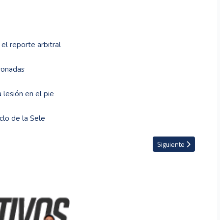
el reporte arbitral
sonadas
 lesión en el pie
clo de la Sele
quía agredió a un árbitro (VIDEO)
Artículo siguiente: 
Siguiente