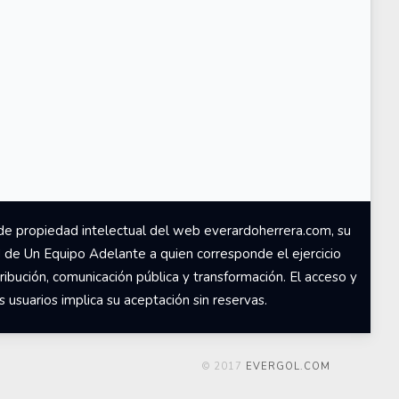
de propiedad intelectual del web everardoherrera.com, su
d de Un Equipo Adelante a quien corresponde el ejercicio
ribución, comunicación pública y transformación. El acceso y
usuarios implica su aceptación sin reservas.
© 2017
EVERGOL.COM