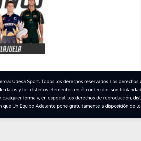
rcial Udesa Sport. Todos los derechos reservados Los derechos 
de datos y los distintos elementos en él contenidos son titularida
ualquier forma y, en especial, los derechos de reproducción, dist
om que Un Equipo Adelante pone gratuitamente a disposición de los 