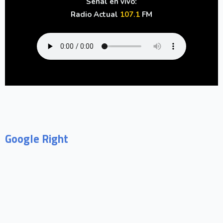
Señal en vivo:
Radio Actual
107.1
FM
Google Right