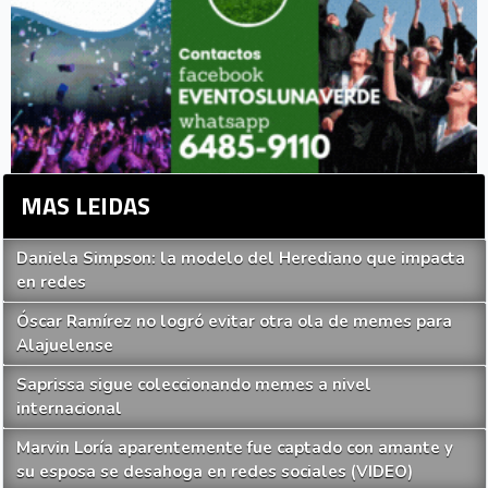
MAS LEIDAS
Daniela Simpson: la modelo del Herediano que impacta
en redes
Óscar Ramírez no logró evitar otra ola de memes para
Alajuelense
Saprissa sigue coleccionando memes a nivel
internacional
Marvin Loría aparentemente fue captado con amante y
su esposa se desahoga en redes sociales (VIDEO)