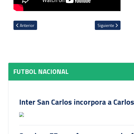
Artículo anterior: Joel Campbell: "Orgulloso y feliz de pertenecer a 
Artículo siguiente: 
Anterior
Siguiente
FUTBOL NACIONAL
Inter San Carlos incorpora a Carlo