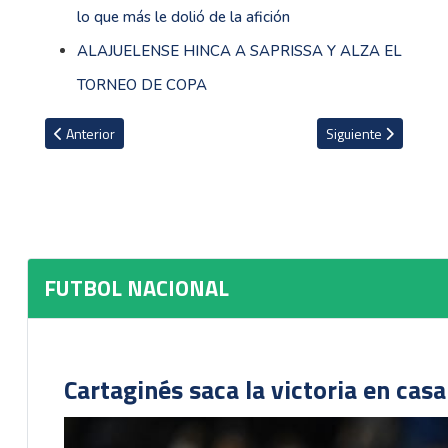
lo que más le dolió de la afición
ALAJUELENSE HINCA A SAPRISSA Y ALZA EL
TORNEO DE COPA
Artículo anterior: ALAJUELENSE HINCA A SAPRISSA Y ALZA EL TOR
Artículo siguiente: 
Anterior
Siguiente
FUTBOL NACIONAL
Cartaginés saca la victoria en cas