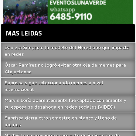
MAS LEIDAS
Daniela Simpson: la modelo del Herediano que impacta
en redes
Óscar Ramírez no logró evitar otra ola de memes para
Alajuelense
Saprissa sigue coleccionando memes a nivel
internacional
Marvin Loría aparentemente fue captado con amante y
su esposa se desahoga en redes sociales (VIDEO)
Saprissa cierra otro semestre en blanco y lleno de
memes
Nashville se pronuncia sobre acto de indisciplina de