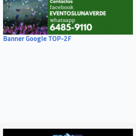
Banner Google TOP-2F