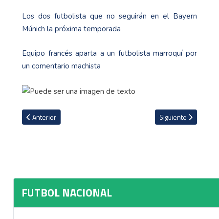
Los dos futbolista que no seguirán en el Bayern
Múnich la próxima temporada
Equipo francés aparta a un futbolista marroquí por
un comentario machista
Artículo anterior: Saprissa líder absoluto en recaudación y asistenc
Artículo siguiente: 
Anterior
Siguiente
FUTBOL NACIONAL