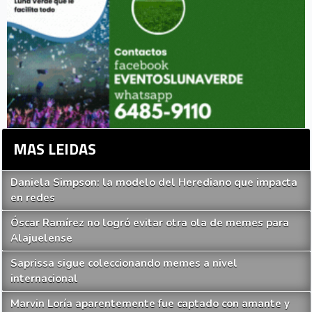
MAS LEIDAS
Daniela Simpson: la modelo del Herediano que impacta
en redes
Óscar Ramírez no logró evitar otra ola de memes para
Alajuelense
Saprissa sigue coleccionando memes a nivel
internacional
Marvin Loría aparentemente fue captado con amante y