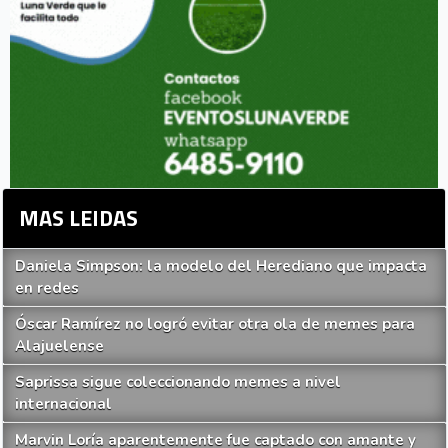
MAS LEIDAS
Daniela Simpson: la modelo del Herediano que impacta
en redes
Óscar Ramírez no logró evitar otra ola de memes para
Alajuelense
Saprissa sigue coleccionando memes a nivel
internacional
Marvin Loría aparentemente fue captado con amante y