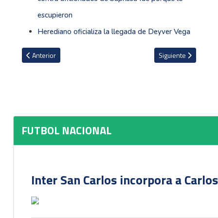
escupieron
Herediano oficializa la llegada de Deyver Vega
Artículo anterior: Vladimir Quesada fue claro al explicar por qué 
Artículo siguiente:
Anterior
Siguiente
FUTBOL NACIONAL
Inter San Carlos incorpora a Carlo