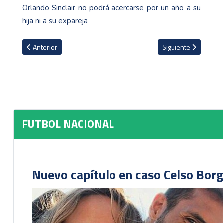
Orlando Sinclair no podrá acercarse por un año a su
hija ni a su expareja
Artículo anterior: Saprissa vence a Alajuelense y es aún más líder 
Artículo siguiente: 
Anterior
Siguiente
FUTBOL NACIONAL
Nuevo capítulo en caso Celso Borg