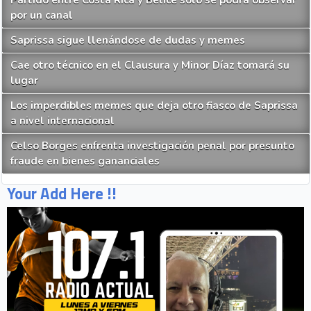
Partido entre Costa Rica y Belice solo se podrá observar
por un canal
Saprissa sigue llenándose de dudas y memes
Cae otro técnico en el Clausura y Minor Díaz tomará su
lugar
Los imperdibles memes que deja otro fiasco de Saprissa
a nivel internacional
Celso Borges enfrenta investigación penal por presunto
fraude en bienes gananciales
Your Add Here !!