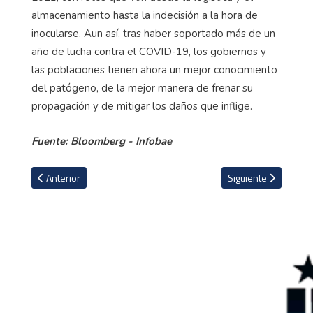
almacenamiento hasta la indecisión a la hora de
inocularse. Aun así, tras haber soportado más de un
año de lucha contra el COVID-19, los gobiernos y
las poblaciones tienen ahora un mejor conocimiento
del patógeno, de la mejor manera de frenar su
propagación y de mitigar los daños que inflige.
Fuente: Bloomberg - Infobae
Artículo anterior: Fanáticos enmascarados atacaron la casa del v
Artículo siguiente: 
Anterior
Siguiente