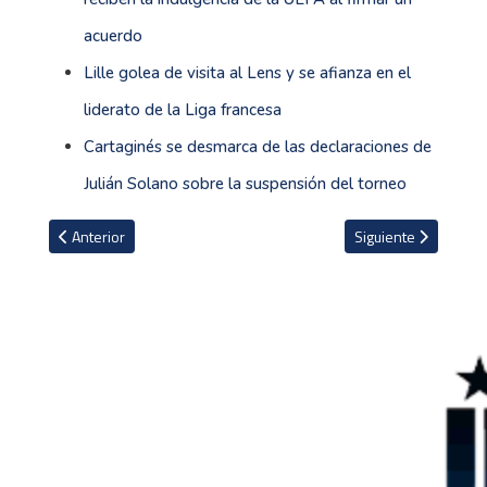
acuerdo
Lille golea de visita al Lens y se afianza en el
liderato de la Liga francesa
Cartaginés se desmarca de las declaraciones de
Julián Solano sobre la suspensión del torneo
Artículo anterior: WhatsApp aplaza nuevamente la fecha límite de
Artículo siguiente:
Anterior
Siguiente