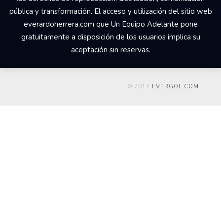
© 2017 Un Equipo Adelante, San Rafael de Alajuela,
Comercial Udesa Sport. Todos los derechos reservados Los
derechos de propiedad intelectual del web
everardoherrera.com, su código fuente, diseño, estructura de
navegación, bases de datos y los distintos elementos en él
contenidos son titularidad de Un Equipo Adelante a quien
corresponde el ejercicio exclusivo de los derechos de
explotación de los mismos en cualquier forma y, en especial,
los derechos de reproducción, distribución, comunicación
pública y transformación. El acceso y utilización del sitio web
everardoherrera.com que Un Equipo Adelante pone
gratuitamente a disposición de los usuarios implica su
aceptación sin reservas.
© 2017
EVERGOL.COM