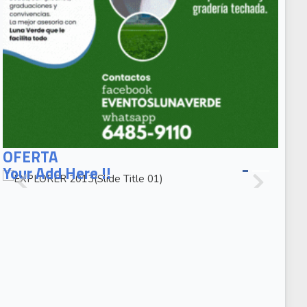
OFERTA
EXPLORER
2013(Slide
Title 02)
EXPLORER
2013(Slide
Caption 02)