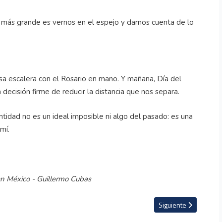
a más grande es vernos en el espejo y darnos cuenta de lo
sa escalera con el Rosario en mano. Y mañana, Día del
decisión firme de reducir la distancia que nos separa.
antidad no es un ideal imposible ni algo del pasado: es una
mí.
 en México - Guillermo Cubas
ario que inspira a Japón a envejecer con sabiduría
Artículo siguiente: La
Siguiente