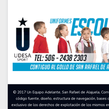
© 2017 Un Equipo Adelante, San Rafael de Alajuela, Come
código fuente, diseño, estructura de navegación, bases 
exclusivo de los derechos de explotación de los mismos en c