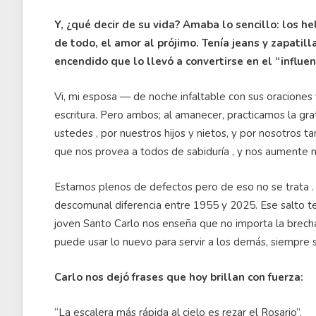
Y, ¿qué decir de su vida? Amaba lo sencillo: los hel
de todo, el amor al prójimo. Tenía jeans y zapatil
encendido que lo llevó a convertirse en el “influen
Vi, mi esposa — de noche infaltable con sus oraciones y
escritura. Pero ambos; al amanecer, practicamos la gra
ustedes , por nuestros hijos y nietos, y por nosotros t
que nos provea a todos de sabiduría , y nos aumente nu
Estamos plenos de defectos pero de eso no se trata . 
descomunal diferencia entre 1955 y 2025. Ese salto te
joven Santo Carlo nos enseña que no importa la brecha
puede usar lo nuevo para servir a los demás, siempre s
Carlo nos dejó frases que hoy brillan con fuerza:
“La escalera más rápida al cielo es rezar el Rosario”.