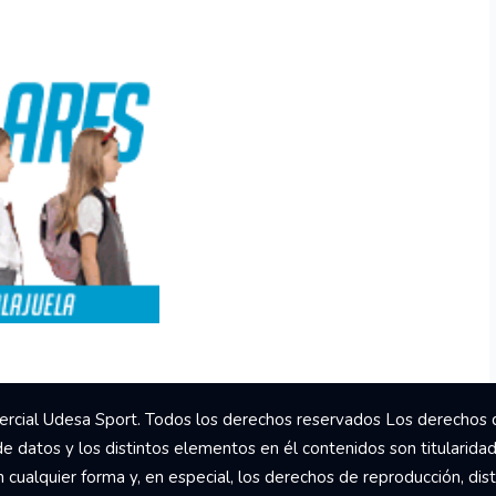
rcial Udesa Sport. Todos los derechos reservados Los derechos 
de datos y los distintos elementos en él contenidos son titularida
ualquier forma y, en especial, los derechos de reproducción, dist