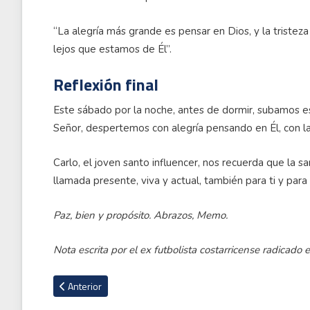
“La alegría más grande es pensar en Dios, y la tristez
lejos que estamos de Él”.
Reflexión final
Este sábado por la noche, antes de dormir, subamos e
Señor, despertemos con alegría pensando en Él, con la 
Carlo, el joven santo influencer, nos recuerda que la s
llamada presente, viva y actual, también para ti y para 
Paz, bien y propósito. Abrazos, Memo.
Nota escrita por el ex futbolista costarricense radicado
Artículo anterior: El 'Muro de los 80 años': el fenómeno liter
Anterior