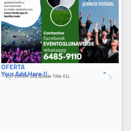
EXPLORER
2013(Slide
OFERTA
Title 01)
Your Add Here !!
EXPLORER
2013(Slide
Caption 02)