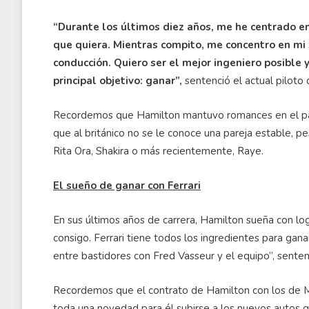
“Durante los últimos diez años, me he centrado en
que quiera. Mientras compito, me concentro en mi 
conducción. Quiero ser el mejor ingeniero posible
principal objetivo: ganar”,
sentenció el actual piloto d
Recordemos que Hamilton mantuvo romances en el pas
que al británico no se le conoce una pareja estable, p
Rita Ora, Shakira o más recientemente, Raye.
El sueño de ganar con Ferrari
En sus últimos años de carrera, Hamilton sueña con log
consigo. Ferrari tiene todos los ingredientes para gana
entre bastidores con Fred Vasseur y el equipo”, sente
Recordemos que el contrato de Hamilton con los de Ma
toda una novedad para él subirse a los nuevos autos 