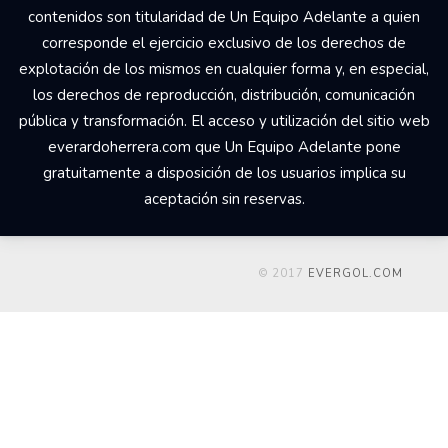
Your Add Here !!
© 2017 Un Equipo Adelante, San Rafael de Alajuela,
Comercial Udesa Sport. Todos los derechos reservados Los
derechos de propiedad intelectual del web
everardoherrera.com, su código fuente, diseño, estructura de
navegación, bases de datos y los distintos elementos en él
contenidos son titularidad de Un Equipo Adelante a quien
corresponde el ejercicio exclusivo de los derechos de
explotación de los mismos en cualquier forma y, en especial,
los derechos de reproducción, distribución, comunicación
pública y transformación. El acceso y utilización del sitio web
everardoherrera.com que Un Equipo Adelante pone
gratuitamente a disposición de los usuarios implica su
aceptación sin reservas.