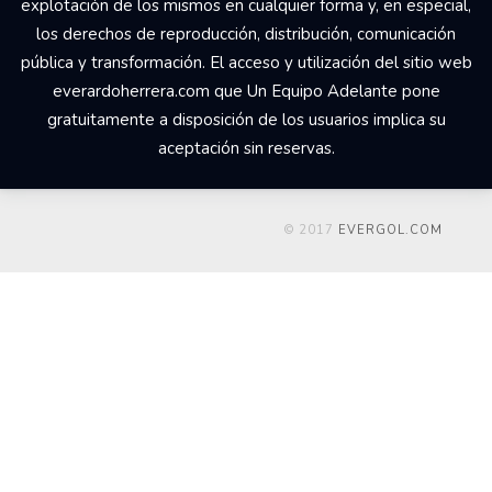
Your Add Here !!
© 2017 Un Equipo Adelante, San Rafael de Alajuela,
Comercial Udesa Sport. Todos los derechos reservados Los
derechos de propiedad intelectual del web
everardoherrera.com, su código fuente, diseño, estructura de
navegación, bases de datos y los distintos elementos en él
contenidos son titularidad de Un Equipo Adelante a quien
corresponde el ejercicio exclusivo de los derechos de
explotación de los mismos en cualquier forma y, en especial,
los derechos de reproducción, distribución, comunicación
pública y transformación. El acceso y utilización del sitio web
everardoherrera.com que Un Equipo Adelante pone
gratuitamente a disposición de los usuarios implica su
aceptación sin reservas.