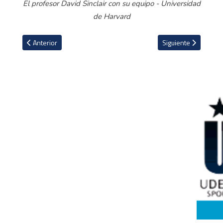
El profesor David Sinclair con su equipo - Universidad
de Harvard
Artículo anterior: Familia de Gattuso habría sido víctima de extors
Artículo siguiente: 
Anterior
Siguiente