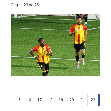
Página 23 de 23
14
15
16
17
18
19
20
21
22
23