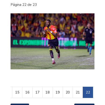
Página 22 de 23
14
15
16
17
18
19
20
21
22
23