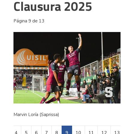
Clausura 2025
Página 9 de 13
Marvin Loría (Saprissa)
4
5
6
7
8
9
10
11
12
13