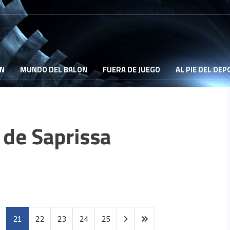
ON
MUNDO DEL BALON
FUERA DE JUEGO
AL PIE DEL DE
 de Saprissa
0
21
22
23
24
25