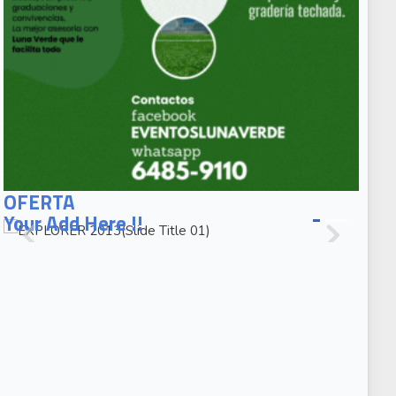
EXPLORER
2013(Slide
OFERTA
Title 01)
Your Add Here !!
EXPLORER
2013(Slide
Caption 02)