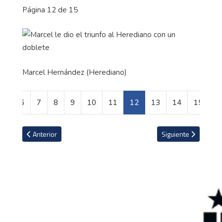
Página 12 de 15
Marcel Hernández (Herediano)
6
7
8
9
10
11
12
13
14
15
Artículo anterior: Figura de Francia y Barcelona se roba otra vez l
Artículo siguiente: 
Anterior
Siguiente