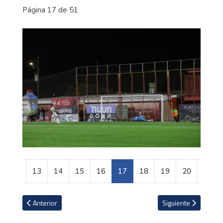
Página 17 de 51
12
13
14
15
16
17
18
19
20
21
Artículo anterior: La impresionante ciudad submarina construida 
Artículo siguiente: F
Anterior
Siguiente