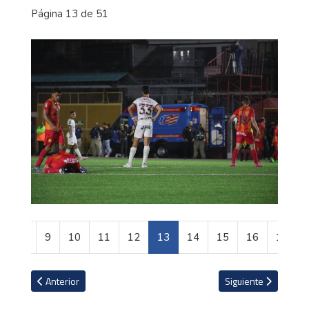
Página 13 de 51
8
9
10
11
12
13
14
15
16
17
Artículo anterior: La impresionante ciudad submarina construida 
Artículo siguiente: F
Anterior
Siguiente