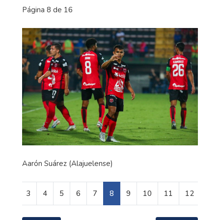
Página 8 de 16
Aarón Suárez (Alajuelense)
3
4
5
6
7
8
9
10
11
12