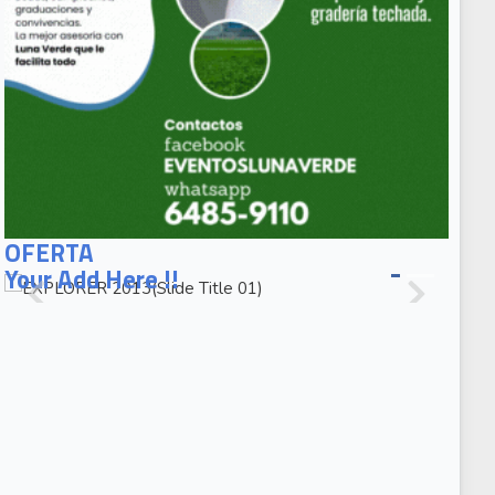
EXPLORER
2013(Slide
OFERTA
Title 01)
Your Add Here !!
EXPLORER
2013(Slide
Caption 02)