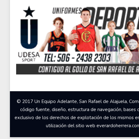
© 2017 Un Equipo Adelante, San Rafael de Alajuela, Come
código fuente, diseño, estructura de navegación, bases 
exclusivo de los derechos de explotación de los mismos en c
utilización del sitio web everardoherrera.c