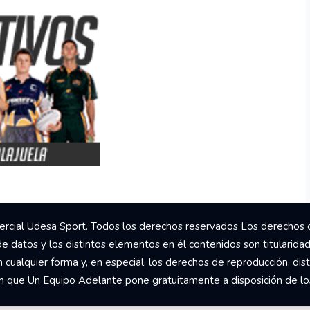
rcial Udesa Sport. Todos los derechos reservados Los derechos 
de datos y los distintos elementos en él contenidos son titularida
ualquier forma y, en especial, los derechos de reproducción, dist
om que Un Equipo Adelante pone gratuitamente a disposición de los 