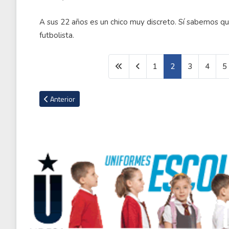
A sus 22 años es un chico muy discreto. Sí sabemos q
futbolista.
1
2
3
4
5
Artículo anterior: El equipo ideal de la fecha 21 del Clausura
Anterior