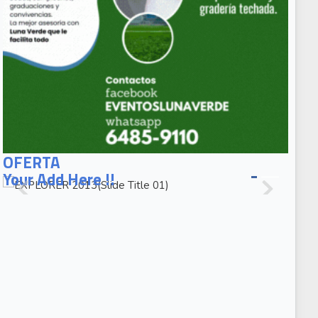
EXPLORER
2013(Slide
OFERTA
Title 01)
Your Add Here !!
EXPLORER
2013(Slide
Caption 02)