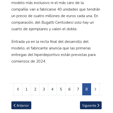
modelo más exclusivo ni el más caro de la
compañía: van a fabricarse 40 unidades que tendrán
un precio de cuatro millones de euros cada una. En
comparación, del Bugatti Centodieci solo hay un
cuarto de ejemplares y valen el doble.
Entrada ya en la recta final del desarrollo del
modelo, el fabricante anuncia que las primeras
entregas del hiperdeportivo están previstas para
comienzos de 2024.
1
2
3
4
5
6
7
8
Artículo anterior: La discreta novia de Haaland que también es futb
Artículo siguiente: 
Anterior
Siguiente