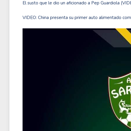
El susto que le dio un aficionado a Pep Guardiola (VI
VIDEO: China presenta su primer auto alimentado com