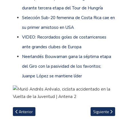
durante tercera etapa del Tour de Hungría
Selección Sub-20 femenina de Costa Rica cae en
su primer amistoso en USA
VIDEO: Recordados goles de costarricenses
ante grandes clubes de Europa
Neerlandés Bouwaman gana la séptima etapa
del Giro con la pasividad de los favoritos;
Juanpe López se mantiene líder
Artículo anterior: Belga Thomas de Gendt gana octava etapa del Gi
Artículo siguiente: 
Anterior
Siguiente