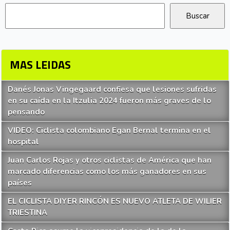
MAS LEIDAS
Danés Jonas Vingegaard confiesa que lesiones sufridas
en su caída en la Itzulia 2024 fueron más graves de lo
pensando
VIDEO: Ciclista colombiano Egan Bernal termina en el
hospital
Juan Carlos Rojas y otros ciclistas de América que han
marcado diferencias como los más ganadores en sus
países
EL CICLISTA DIYER RINCÓN ES NUEVO ATLETA DE WILIER
TRIESTINA