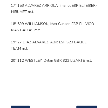
17º 158 ALVAREZ ARRIOLA, Imanol ESP ELI EISER-
HIRUMET m.t.
18º 599 WILLIAMSON, Max Gunson ESP ELI VIGO-
RIAS BAIXAS m.t.
19º 27 DIAZ ALVAREZ, Alex ESP S23 BAQUE
TEAM m.t.
20º 112 WESTLEY, Dylan GBR S23 LIZARTE m.t.