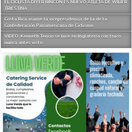
EL CICLISTA DIYER RINCÓN ES NUEVO ATLETA DE WILIER
TRIESTINA
Costa Rica asume la vicepresidencia de la de la
Confederación Panamericana de Ciclismo
VIDEO: Kenneth Tencio se luce en Inglaterra con truco
nunca antes visto