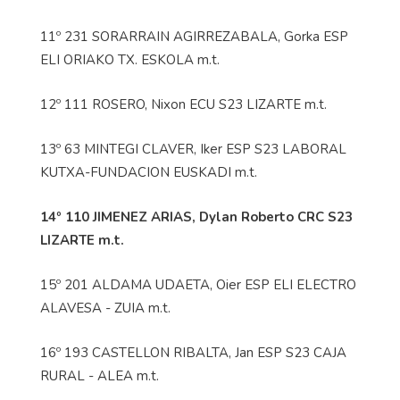
11º 231 SORARRAIN AGIRREZABALA, Gorka ESP
ELI ORIAKO TX. ESKOLA m.t.
12º 111 ROSERO, Nixon ECU S23 LIZARTE m.t.
13º 63 MINTEGI CLAVER, Iker ESP S23 LABORAL
KUTXA-FUNDACION EUSKADI m.t.
14º 110 JIMENEZ ARIAS, Dylan Roberto CRC S23
LIZARTE m.t.
15º 201 ALDAMA UDAETA, Oier ESP ELI ELECTRO
ALAVESA - ZUIA m.t.
16º 193 CASTELLON RIBALTA, Jan ESP S23 CAJA
RURAL - ALEA m.t.