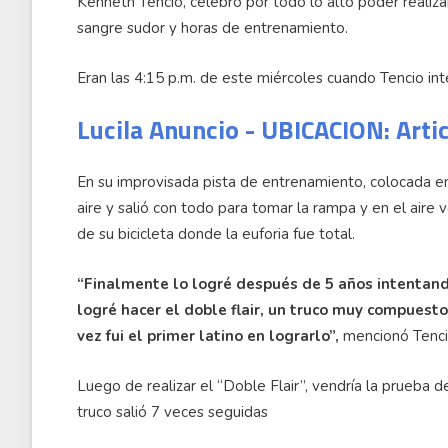
Kenneth Tencio, celebró por todo lo alto poder realiza
sangre sudor y horas de entrenamiento.
Eran las 4:15 p.m. de este miércoles cuando Tencio int
Lucila Anuncio - UBICACION: Arti
En su improvisada pista de entrenamiento, colocada en
aire y salió con todo para tomar la rampa y en el aire
de su bicicleta donde la euforia fue total.
“Finalmente lo logré después de 5 años intentand
logré hacer el doble flair, un truco muy compuest
vez fui el primer latino en lograrlo”,
mencionó Tencio
Luego de realizar el “Doble Flair”, vendría la prueba
truco salió 7 veces seguidas