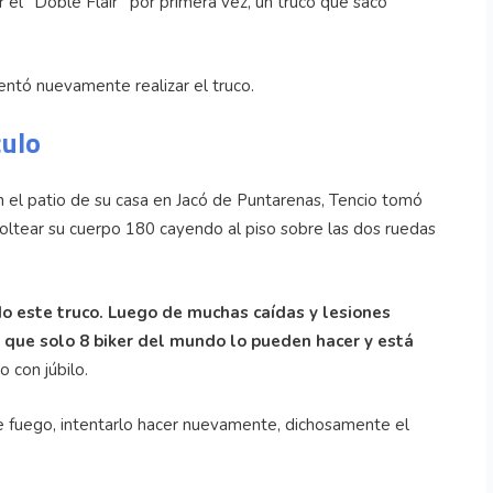
r el “Doble Flair” por primera vez, un truco que sacó
entó nuevamente realizar el truco.
culo
 el patio de su casa en Jacó de Puntarenas, Tencio tomó
 voltear su cuerpo 180 cayendo al piso sobre las dos ruedas
o este truco. Luego de muchas caídas y lesiones
o que solo 8 biker del mundo lo pueden hacer y está
 con júbilo.
 de fuego, intentarlo hacer nuevamente, dichosamente el