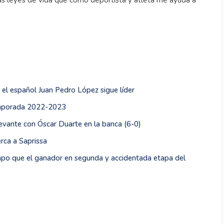
as leyes de vida que como deportista y atleta me ayuda a
 el español Juan Pedro López sigue líder
emporada 2022-2023
evante con Óscar Duarte en la banca (6-0)
rca a Saprissa
po que el ganador en segunda y accidentada etapa del