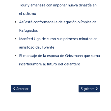
Tour y amenaza con imponer nueva dinastía en
el ciclismo
Así está conformada la delegación olímpica de
Refugiados
Manfred Ugalde sumó sus primeros minutos en
amistoso del Twente
El mensaje de la esposa de Griezmann que suma
incertidumbre al futuro del delantero
Artículo anterior: Tadej Pogacar tras ganar medalla de bronce en T
Artículo siguiente: 
Anterior
Siguiente