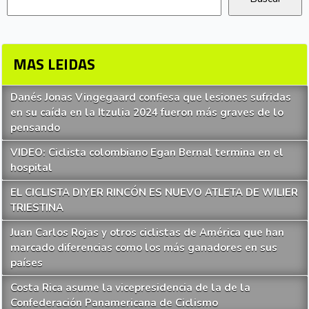
MAS LEIDAS
Danés Jonas Vingegaard confiesa que lesiones sufridas
en su caída en la Itzulia 2024 fueron más graves de lo
pensando
VIDEO: Ciclista colombiano Egan Bernal termina en el
hospital
EL CICLISTA DIYER RINCÓN ES NUEVO ATLETA DE WILIER
TRIESTINA
Juan Carlos Rojas y otros ciclistas de América que han
marcado diferencias como los más ganadores en sus
países
Costa Rica asume la vicepresidencia de la de la
Confederación Panamericana de Ciclismo