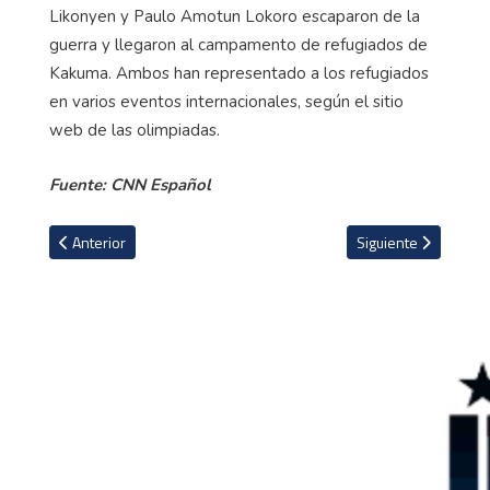
Likonyen y Paulo Amotun Lokoro escaparon de la
guerra y llegaron al campamento de refugiados de
Kakuma. Ambos han representado a los refugiados
en varios eventos internacionales, según el sitio
web de las olimpiadas.
Fuente: CNN Español
Artículo anterior: La gran influencia de la tenista Naomi Osaka en 
Artículo siguiente: V
Anterior
Siguiente