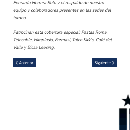
Everardo Herrera Soto y el respaldo de nuestro
equipo y colaboradores presentes en las sedes del
torneo.
Patrocinan esta cobertura especial: Pastas Roma,
Telecable, Himplasia, Farmasi, Talco Kirk’s, Café del
Valle y Bicsa Leasing.
Artículo anterior: VIDEO: Danés Jonas Vingegaard abandona el Tour
Artículo siguiente: 
Anterior
Siguiente