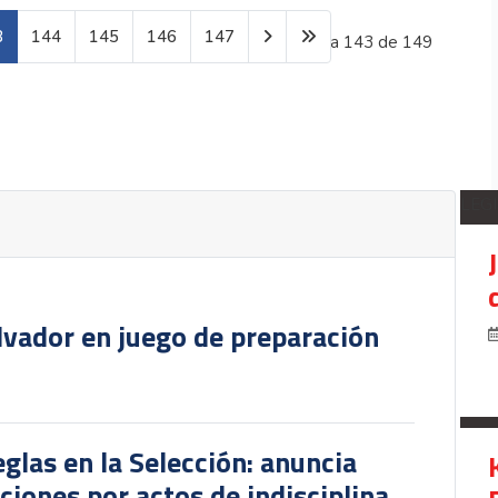
3
144
145
146
147
Página 143 de 149
LEG
lvador en juego de preparación
glas en la Selección: anuncia
iones por actos de indisciplina