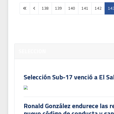
138
139
140
141
142
14
SELECCION
Selección Sub-17 venció a El Sa
Ronald González endurece las re
nuevo código de conducta y sanc