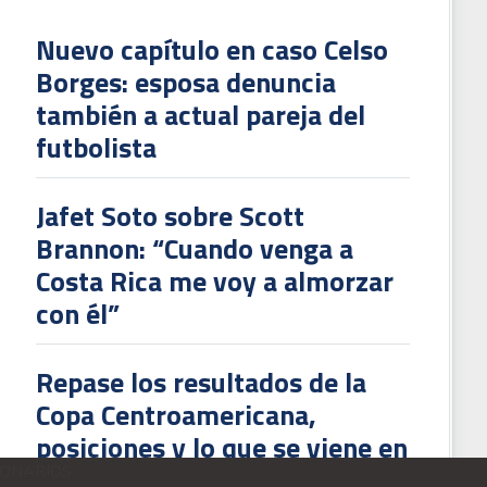
Nuevo capítulo en caso Celso
Borges: esposa denuncia
también a actual pareja del
futbolista
Jafet Soto sobre Scott
Brannon: “Cuando venga a
Costa Rica me voy a almorzar
con él”
teban Espíndola se sintió irrespetado por algunas de las críticas recibidas e
Repase los resultados de la
Copa Centroamericana,
posiciones y lo que se viene en
la tercera fecha (VIDEOS)
IONARIOS