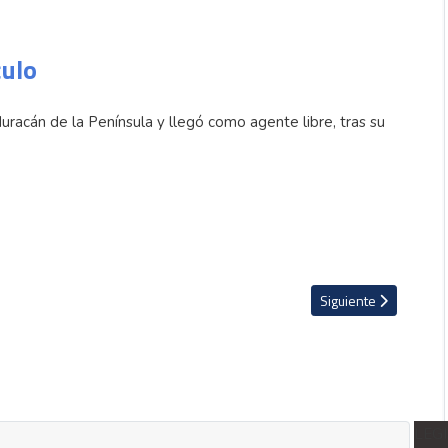
culo
racán de la Península y llegó como agente libre, tras su
s el nuevo refuerzo de Alajuelense
Artículo siguiente: Es
Siguiente
LEG