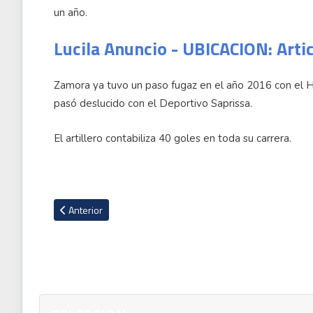
un año.
Lucila Anuncio - UBICACION: Arti
Zamora ya tuvo un paso fugaz en el año 2016 con el Hu
pasó deslucido con el Deportivo Saprissa.
El artillero contabiliza 40 goles en toda su carrera.
Artículo anterior: Goleadora estadounidense, Jennie Lakip e
Anterior