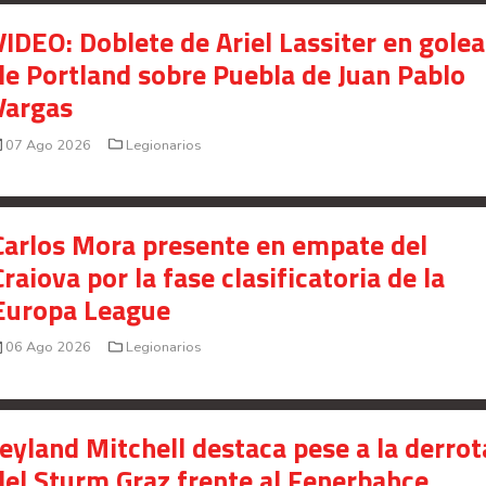
VIDEO: Doblete de Ariel Lassiter en gole
VIDEO: Saprissa inicia
de Portland sobre Puebla de Juan Pablo
instalación de su gramilla
Vargas
híbrida
07 Ago 2026
Legionarios
CCSS detectó más de ₡2.000
millones en salarios no
Carlos Mora presente en empate del
reportados durante
Craiova por la fase clasificatoria de la
fiscalizaciones a clubes de
Europa League
fútbol
06 Ago 2026
Legionarios
Jeyland Mitchell destaca pese a la derrot
del Sturm Graz frente al Fenerbahce