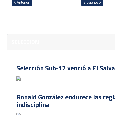
Artículo anterior: Fedefútbol trabaja para traer el VAR al país en
Artículo siguiente: 
Anterior
Siguiente
SELECCION
Selección Sub-17 venció a El Salv
Ronald González endurece las regl
indisciplina