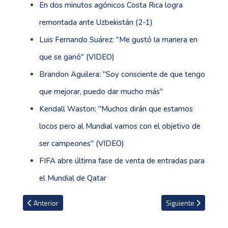
En dos minutos agónicos Costa Rica logra
remontada ante Uzbekistán (2-1)
Luis Fernando Suárez: "Me gustó la manera en
que se ganó" (VIDEO)
Brandon Aguilera: ''Soy consciente de que tengo
que mejorar, puedo dar mucho más''
Kendall Waston: ''Muchos dirán que estamos
locos pero al Mundial vamos con el objetivo de
ser campeones'' (VIDEO)
FIFA abre última fase de venta de entradas para
el Mundial de Qatar
Artículo anterior: El uno a uno de Costa Rica en última prueba antes 
Artículo siguiente: A
Anterior
Siguiente