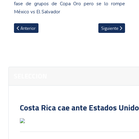
fase de grupos de Copa Oro pero se lo rompe
México vs El Salvador
Artículo anterior: Kevin Briceño convocado a la Copa Oro en lugar 
Artículo siguiente: 
Anterior
Siguiente
SELECCION
Costa Rica cae ante Estados Unido