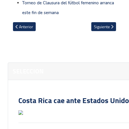
Torneo de Clausura del fútbol femenino arranca
este fin de semana
Artículo anterior: VIDEO: Miguel Herrera se encuentra en Costa Ric
Artículo siguiente: S
Anterior
Siguiente
SELECCION
Costa Rica cae ante Estados Unido