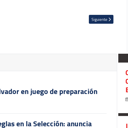
 doble contra Nicaragua previo al duelo en Costa Rica
Artículo siguiente: V
Siguiente
LEG
lvador en juego de preparación
glas en la Selección: anuncia