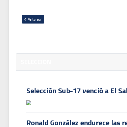
Artículo anterior: Hondureño Getsel Montes sufre por partida
Anterior
SELECCION
Selección Sub-17 venció a El Sa
Ronald González endurece las re