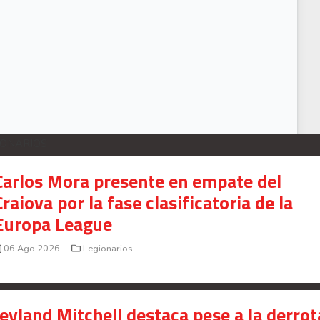
IDEO: Reinaldo Rueda dice que la mente traicionó a sus jugadores en Nicaragu
IONARIOS
Carlos Mora presente en empate del
Craiova por la fase clasificatoria de la
Europa League
06 Ago 2026
Legionarios
Jeyland Mitchell destaca pese a la derrot