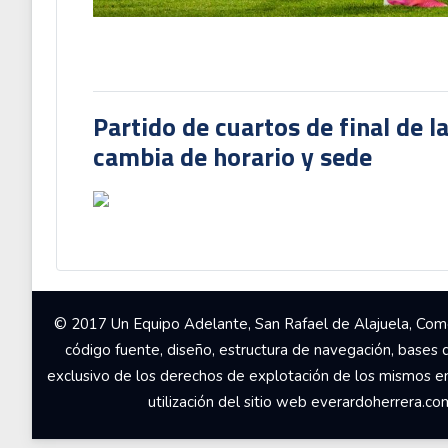
Partido de cuartos de final de l
cambia de horario y sede
© 2017 Un Equipo Adelante, San Rafael de Alajuela, Come
código fuente, diseño, estructura de navegación, bases 
exclusivo de los derechos de explotación de los mismos en c
utilización del sitio web everardoherrera.c