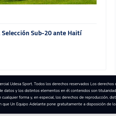
a Selección Sub-20 ante Haití
rcial Udesa Sport. Todos los derechos reservados Los derechos 
de datos y los distintos elementos en él contenidos son titularida
ualquier forma y, en especial, los derechos de reproducción, dist
om que Un Equipo Adelante pone gratuitamente a disposición de los 