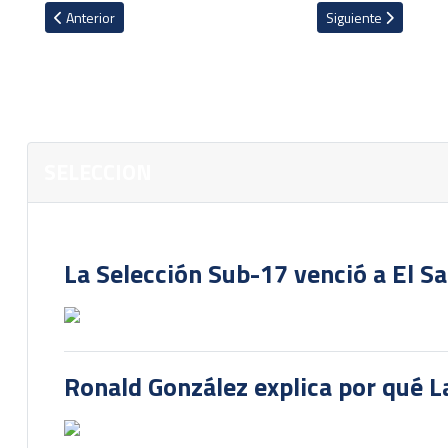
Artículo anterior: Isaac Badilla ya conoce su sanción tras ser exp
Artículo siguiente: 
Anterior
Siguiente
SELECCION
La Selección Sub-17 venció a El S
Ronald González explica por qué La